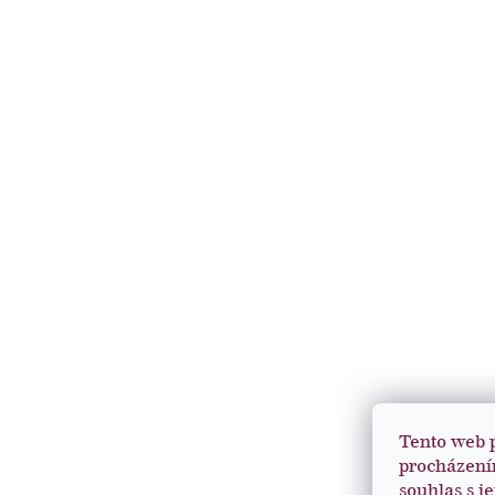
Tento web 
procházení
souhlas s j