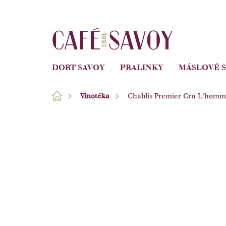
Přejít
na
obsah
DORT SAVOY
PRALINKY
MÁSLOVÉ 
Domů
Vinotéka
Chablis Premier Cru L'homme