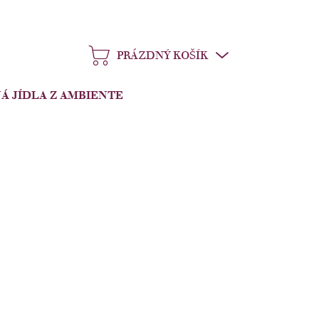
PRÁZDNÝ KOŠÍK
NÁKUPNÍ
KOŠÍK
Á JÍDLA Z AMBIENTE
Přidat do košíku