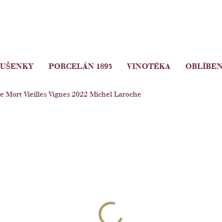
SUŠENKY
PORCELÁN 1893
VINOTÉKA
OBLÍBEN
 Mort Vieilles Vignes 2022 Michel Laroche
1 675 Kč
Měrná
cena:
DETAILNÍ INFORMACE