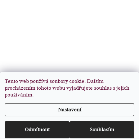
Tento web používá soubory cookie. Dalším
procházením tohoto webu vyjadřujete souhlas s jejich
používáním.
Nastavení
Z
Café Savoy
Copyright 2026
. Všechna práva vyhrazena.
á
Odmítnout
Souhlasím
p
Vytvořil Shoptet